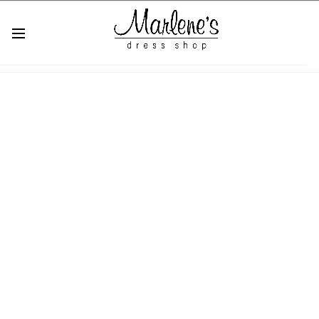
Accesories
Stylish Side Bags
Maecenas vel scelerisque felis. Vestibulum sollicitudin ultrices
dui id sollicitudin.